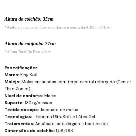
Altura do colchão: 35cm
*A altura pode variar 1,5cm conforme a norma da ABNT 15413-1
Altura do conjunto: 77cm
*Altura Total Da Base 42cm
Especificações
Marca:
King Koil
Molejo:
Molas ensacadas com terço central reforçado (Center
Third Zoned)
Nível de conforto:
Macio
Suporte:
130kg/pessoa
Tecido da capa:
Jacquard de malha
Tecnologias:
:
Espuma UltraSoft e Látex Gel
Tratamentos:
Antiácaro, antialérgico e bactericida
Dimensões do colchão:
1,58x1,98