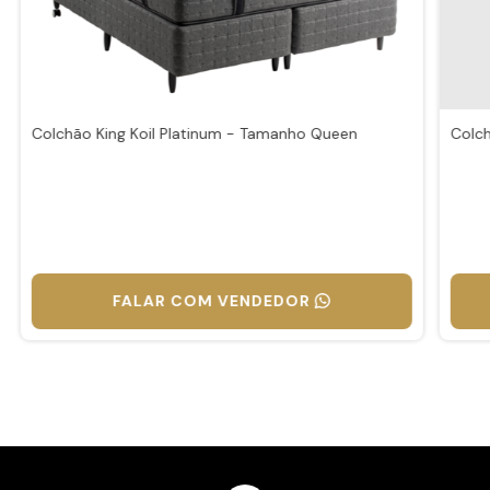
Colchão King Koil Platinum - Tamanho Queen
Colch
FALAR COM VENDEDOR