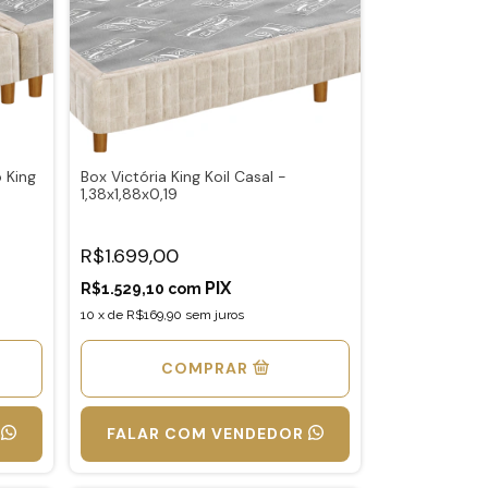
o King
Box Victória King Koil Casal -
1,38x1,88x0,19
R$1.699,00
R$1.529,10
com
10
x
de
R$169,90
sem juros
COMPRAR
FALAR COM VENDEDOR