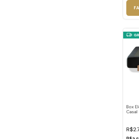
F
GR
Box E
Casal
R$2.
R$2.5