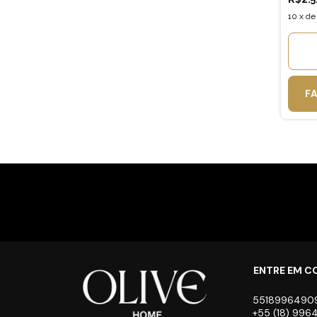
10
x
d
F
ENTRE EM 
5518996490
+55 (18) 99