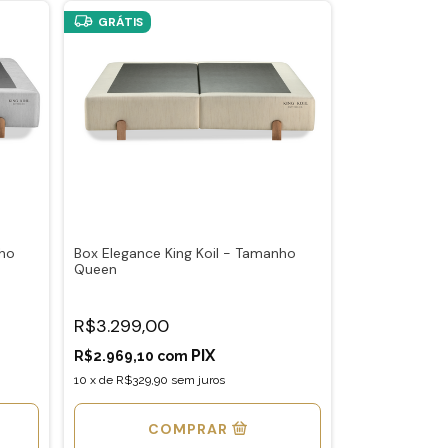
GRÁTIS
nho
Box Elegance King Koil - Tamanho
Queen
R$3.299,00
R$2.969,10
com
10
x
de
R$329,90
sem juros
COMPRAR