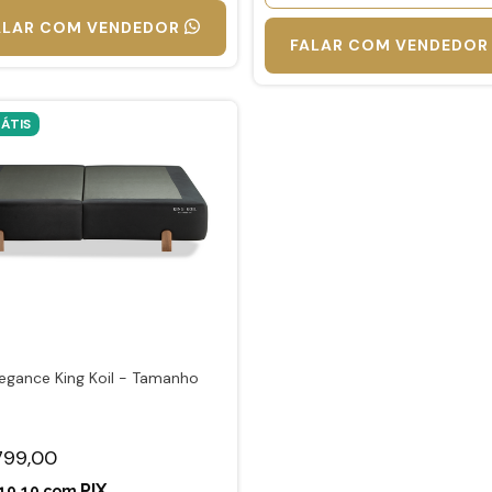
ALAR COM VENDEDOR
FALAR COM VENDEDOR
ÁTIS
legance King Koil - Tamanho
799,00
19,10
com