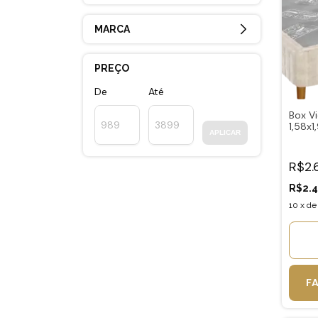
MARCA
PREÇO
De
Até
Box Vi
1,58x1
APLICAR
R$2.
R$2.
10
x
d
F