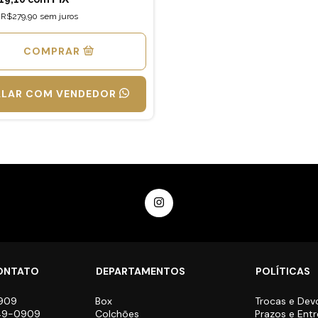
e
R$279,90
sem juros
COMPRAR
ALAR COM VENDEDOR
CONTATO
DEPARTAMENTOS
POLÍTICAS
909
Box
Trocas e Dev
649-0909
Colchões
Prazos e Ent