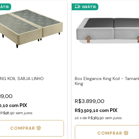
ÁTIS
GRÁTIS
ING KOIL SARJA LINHO
Box Elegance King Koil - Tama
King
9,00
R$3.899,00
0,10
com
R$3.509,10
com
e
R$98,90
sem juros
10
x
de
R$389,90
sem juros
COMPRAR
COMPRAR