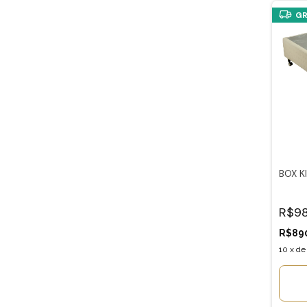
GR
BOX K
R$98
R$89
10
x
d