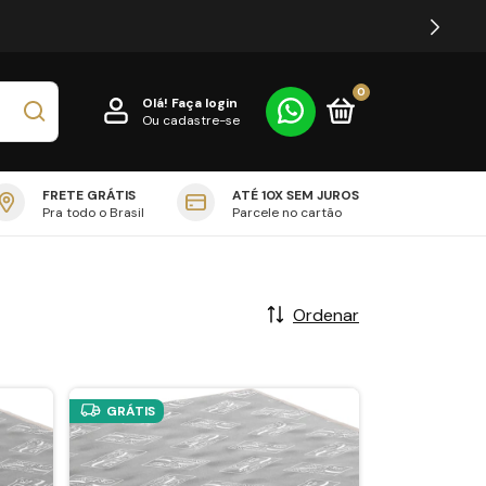
TODO O BRASIL
0
Olá!
Faça login
Ou cadastre-se
FRETE GRÁTIS
ATÉ 10X SEM JUROS
Pra todo o Brasil
Parcele no cartão
Ordenar
GRÁTIS