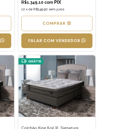
R$1.349,10
com
10
x
de
R$149,90
sem juros
COMPRAR
FALAR COM VENDEDOR
GRÁTIS
Colchão King Koil XL Signature