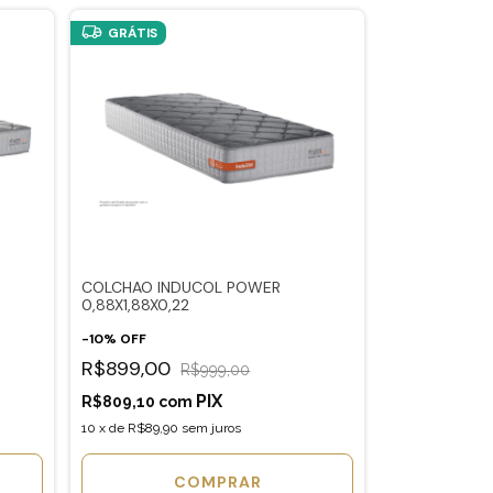
GRÁTIS
COLCHAO INDUCOL POWER
0,88X1,88X0,22
-
10
%
OFF
R$899,00
R$999,00
R$809,10
com
10
x
de
R$89,90
sem juros