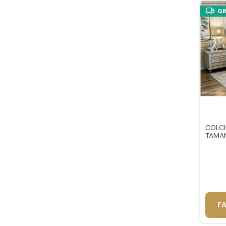
GR
COLCH
TAMAN
F