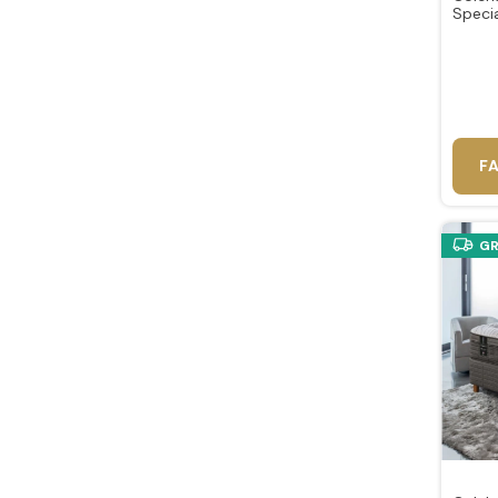
Speci
F
GR