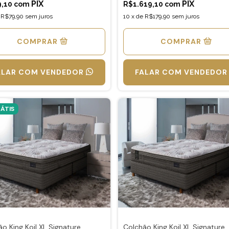
9,10
com
R$1.619,10
com
e
R$79,90
sem juros
10
x
de
R$179,90
sem juros
COMPRAR
COMPRAR
ALAR COM VENDEDOR
FALAR COM VENDEDOR
ÁTIS
o King Koil XL Signature
Colchão King Koil XL Signature