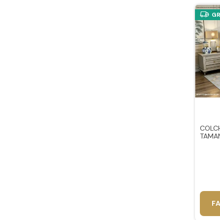
GR
COLCH
TAMAN
F