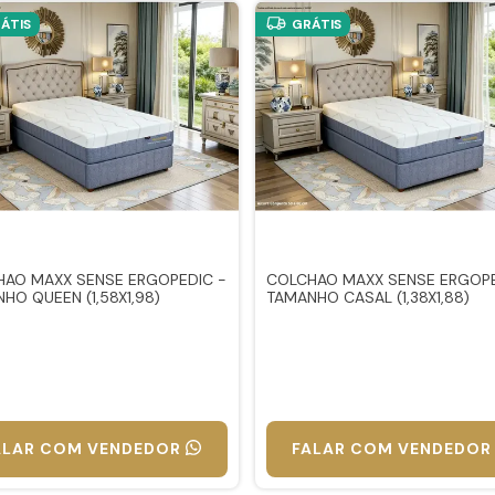
ÁTIS
GRÁTIS
AO MAXX SENSE ERGOPEDIC -
COLCHAO MAXX SENSE ERGOPE
HO QUEEN (1,58X1,98)
TAMANHO CASAL (1,38X1,88)
ALAR COM VENDEDOR
FALAR COM VENDEDOR