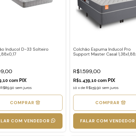
ão Inducol D-33 Solteiro
Colchão Espuma Inducol Pro
,88x0,17
Support Master Casal 1,38x1,8
(Suporte 150Kg)
9,00
R$1.599,00
9,10
com
R$1.439,10
com
e
R$89,90
sem juros
10
x
de
R$159,90
sem juros
COMPRAR
COMPRAR
ALAR COM VENDEDOR
FALAR COM VENDEDOR