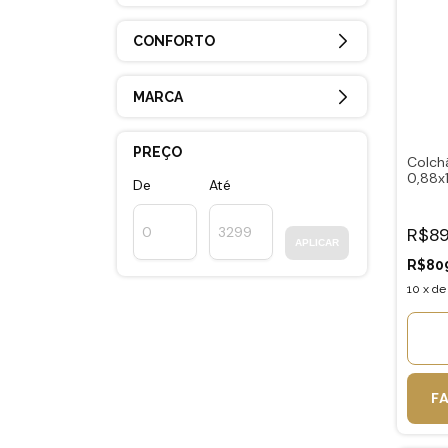
CONFORTO
MARCA
PREÇO
Colch
0,88x1
De
Até
R$89
APLICAR
R$80
10
x
d
F