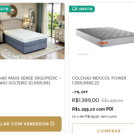
ÁTIS
GRÁTIS
AO MAXX SENSE ERGOPEDIC -
COLCHAO INDUCOL POWER
HO SOLTEIRO (0,88X1,88)
1,38X1,88X0,22
-
7
%
OFF
R$1.399,00
R$1.499,00
R$1.259,10
com
10
x
de
R$139,90
sem juros
ALAR COM VENDEDOR