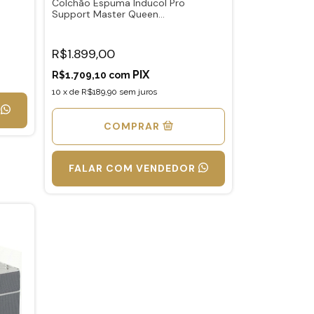
Colchão Espuma Inducol Pro
Support Master Queen
1,58x1,98x0,24 (Suporte 150Kg)
R$1.899,00
R$1.709,10
com
10
x
de
R$189,90
sem juros
COMPRAR
FALAR COM VENDEDOR