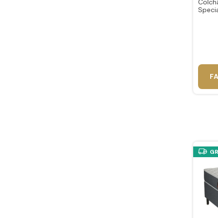
Colchã
Speci
Ameri
F
GR