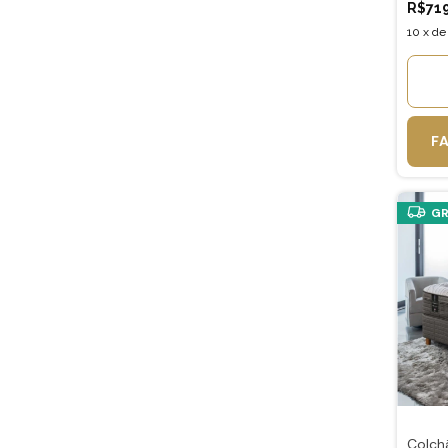
R$71
10
x
d
F
GR
Colchã